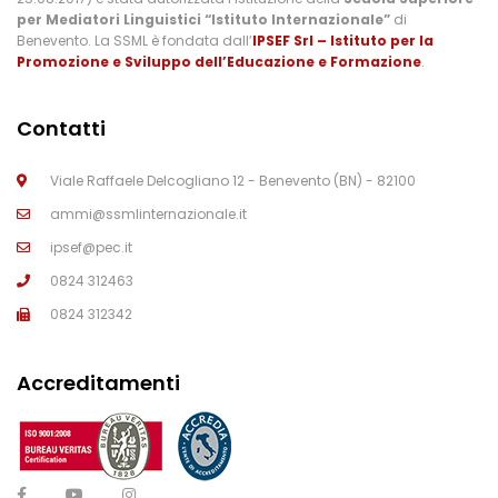
per Mediatori Linguistici “Istituto Internazionale”
di
Benevento. La SSML è fondata dall’
IPSEF Srl – Istituto per la
Promozione e Sviluppo dell’Educazione e Formazione
.
Contatti
Viale Raffaele Delcogliano 12 - Benevento (BN) - 82100
ammi@ssmlinternazionale.it
ipsef@pec.it
0824 312463
0824 312342
Accreditamenti